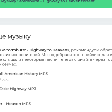
 музыку Stormburst - Highway to Heaven.torrent
ще музыку
а
«Stormburst - Highway to Heaven»
, рекомендуем обрат
ожих исполнителей. Мы подобрали этот плейлист для в
 слышали некоторые песни, теперь скачайте через то
 сейчас.
oll American History MP3
 Rock,
 Dixie Highway MP3
r - Heaven MP3