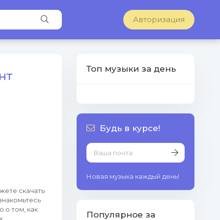
Авторизация
Топ музыки за день
нт
Будь в курсе!
Новая музыка каждый день!
ожете скачать
знакомьтесь
 о том, как
Популярное за
х.