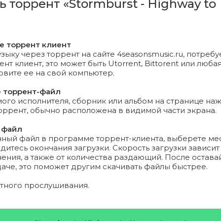
ь торрент «Stormburst - Highway to
 You Think You Are_.mp3 (6.53 Mb)
ence.mp3 (9.08 Mb)
те торрент клиент
зыку через торрент на сайте 4seasonsmusic.ru, потребу
r the Light.mp3 (8.3 Mb)
т клиент, это может быть Utorrent, Bittorent или любая
новите ее на свой компьютер.
e to the Sky.mp3 (6.47 Mb)
е торрент-файл
 the Night.mp3 (8.06 Mb)
го исполнителя, сборник или альбом на странице на
торрент, обычно расположена в видимой части экрана.
 on the Wind.mp3 (7.72 Mb)
 файл
нный файл в программе торрент-клиента, выберете ме
eam.mp3 (7.35 Mb)
дитесь окончания загрузки. Скорость загрузки зависит
ения, а также от количества раздающий. После остава
33.03 Kb)
даче, это поможет другим скачивать файлы быстрее.
ятного прослушивания.