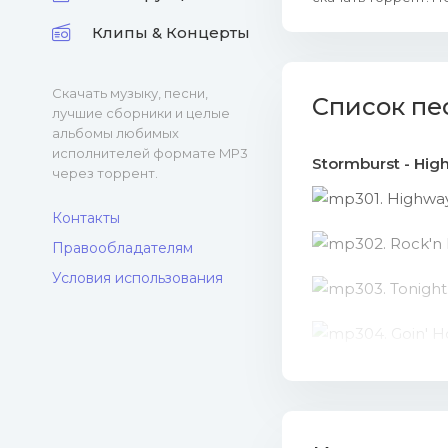
Клипы & Концерты
Скачать музыку, песни,
Список пе
лучшие сборники и целые
альбомы любимых
исполнителей формате MP3
Stormburst - Hig
через торрент.
01. Highwa
Контакты
02. Rock'n 
Правообладателям
Условия использования
03. Tonigh
04. Goin' 
05. Closer
06. Miles 