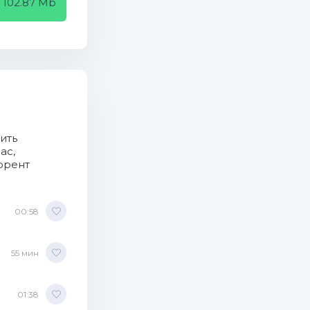
102.87 Mb
ить
ас,
ррент
00:58
55 мин
01:38