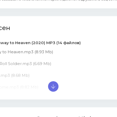
сен
hway to Heaven (2020) MP3 (14 файлов)
y to Heaven.mp3 (8.93 Mb)
Roll Soldier.mp3 (6.69 Mb)
t.mp3 (8.68 Mb)
Home.mp3 (8.82 Mb)
 to Heaven.mp3 (7.36 Mb)
Away.mp3 (8.65 Mb)