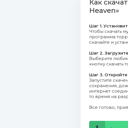
Как скачат
07. Who Do
Heaven»
08. Confid
Шаг 1. Установи
Чтобы скачать му
09. Run fo
программа торрен
скачайте и уста
10. Take M
Шаг 2. Загрузит
11. Lost in
Выберите любимо
кнопку скачать 
12. Riding
Шаг 3. Откройте
Запустите скаче
13. One Dr
сохранения, дож
интернет соедин
cover.jpg (2
то время на раз
Все готово, при