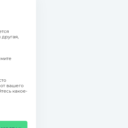
ется
 другая,
жмите
сто
 от вашего
йтесь какое-