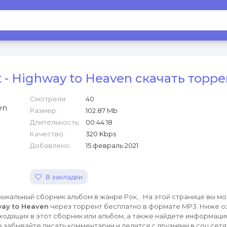
 - Highway to Heaven скачать торре
Смотрели:
40
Размер:
102.87 Mb
Длительность:
00:44:18
Качество:
320 Kbps
Добавлено:
15 февраль 2021
В закладки
ыкальный сборник альбом в жанре Рок, . На этой странице вы м
way to Heaven
через торрент бесплатно в формате MP3. Ниже о
ходящих в этот сборник или альбом, а также найдете информацию
е забывайте писать комментарии и делится с друзьями в соц сетя