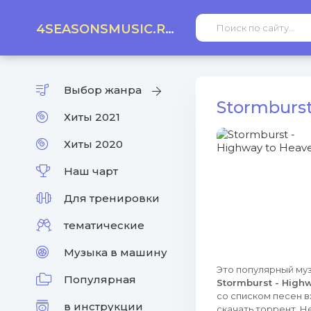
4SEASONSMUSIC.RU
Выбор жанра
Stormburst
Хиты 2021
Хиты 2020
Наш чарт
Для тренировки
тематические
Музыка в машину
Это популярный муз
Популярная
Stormburst - High
со списком песен в
в инструкции
скачать торрент. Н