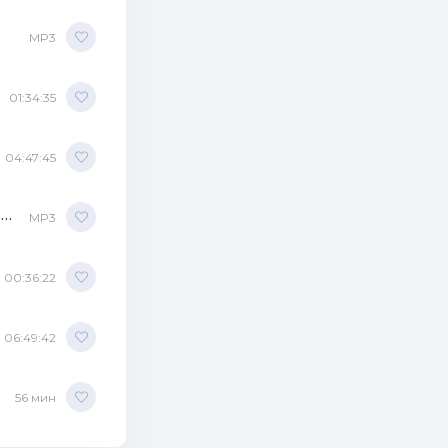
MP3
01:34:35
04:47:45
UFO - Will the Last Man Standing (Turn Out the Light): The Best of UFO MP3
MP3
00:36:22
06:49:42
56 мин