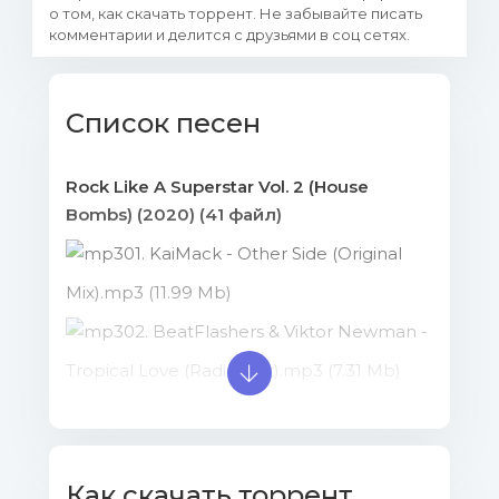
о том, как скачать торрент. Не забывайте писать
комментарии и делится с друзьями в соц сетях.
Список песен
Rock Like A Superstar Vol. 2 (House
Bombs) (2020) (41 файл)
01. KaiMack - Other Side (Original
Mix).mp3 (11.99 Mb)
02. BeatFlashers & Viktor Newman -
Tropical Love (Radio Edit).mp3 (7.31 Mb)
03. A.C.N. - Ohhh! (Original Mix).mp3
(14.01 Mb)
04. TSAHO - Love Bounce (Original
Как скачать торрент