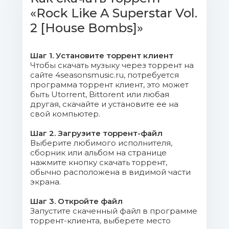
«Rock Like A Superstar Vol.
Mix).mp3 (11.09 Mb)
2 [House Bombs]»
05. Submission DJ & KPD feat.
Josephine Sweett - Pills For You (Original
Шаг 1. Установите торрент клиент
Mix).mp3 (14.63 Mb)
Чтобы скачать музыку через торрент на
сайте 4seasonsmusic.ru, потребуется
06. Trooperz - Skyfall (Edy Valiant
программа торрент клиент, это может
быть Utorrent, Bittorent или любая
Remix).mp3 (12.51 Mb)
другая, скачайте и установите ее на
свой компьютер.
07. Roberto Sol & Florito feat. Rana -
Playback Rewind (Fruitroom Funk
Шаг 2. Загрузите торрент-файл
Выберите любимого исполнителя,
Mix).mp3 (13.79 Mb)
сборник или альбом на странице
нажмите кнопку скачать торрент,
08. We We - Lackschuh (Club
обычно расположена в видимой части
Mix).mp3 (17.29 Mb)
экрана.
09. Chris Marina - Ready To Rock
Шаг 3. Откройте файл
Запустите скаченный файл в программе
You (Club Mix).mp3 (13.79 Mb)
торрент-клиента, выберете место