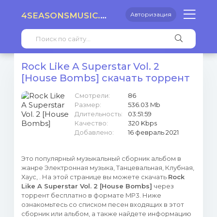
4SEASONSMUSIC.RU
Авторизация
Rock Like A Superstar Vol. 2
[House Bombs] скачать торрент
Смотрели:
86
Размер:
536.03 Mb
Длительность:
03:51:59
Качество:
320 Kbps
Добавлено:
16 февраль 2021
Это популярный музыкальный сборник альбом в
жанре Электронная музыка, Танцевальная, Клубная,
Хаус, . На этой странице вы можете скачать
Rock
Like A Superstar Vol. 2 [House Bombs]
через
торрент бесплатно в формате MP3. Ниже
ознакомьтесь со списком песен входящих в этот
сборник или альбом, а также найдете информацию