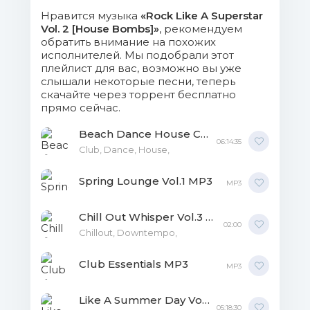
Нравится музыка
«Rock Like A Superstar
16. Francesco Diaz & Karl Frierson -
Vol. 2 [House Bombs]»
, рекомендуем
обратить внимание на похожих
Say A Little Prayer (George Morel Club
исполнителей. Мы подобрали этот
Mix).mp3 (16.24 Mb)
плейлист для вас, возможно вы уже
слышали некоторые песни, теперь
17. Honeywell - Love Me (Lucas
скачайте через торрент бесплатно
прямо сейчас.
Reyes Remix).mp3 (11.41 Mb)
Beach Dance House Classic Radio MP3
18. Absolut Groovers with Michael
06:14:35
Club, Dance, House,
Murica & DMC - I Need (Original Mix).mp3
(13.68 Mb)
Spring Lounge Vol.1 MP3
MP3
19. Dany Cohiba - La Manisera
Chill Out Whisper Vol.3 MP3
02:00
(Original Mix).mp3 (14.58 Mb)
Chillout, Downtempo,
20. Steve Kid & John De Mark -
Club Essentials MP3
MP3
Trumpet Groove (A.C.N. Remix).mp3 (14.26
Mb)
Like A Summer Day Vol.2 MP3
05:18:30