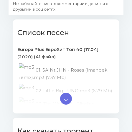
Не забывайте писать комментарии и делится с
друзьями в соц сетях.
Список песен
Europa Plus ЕвроХит Топ 40 [17.04]
(2020) (41 файл)
01. SAINt JHN - Roses (Imanbek
Remix).mp3 (7.37 Mb)
02. Little Big - UNO.mp3 (6.79 Mb)
03. The Weeknd - Blinding
Lights.mp3 (8.35 Mb)
04. Dua Lipa - Physical.mp3 (8.05
Как скачать торрент
Mb)