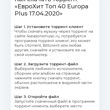
«ЕвроХит Топ 40 Europa
05. Carla Morrison - Disfruto
Plus 17.04.2020»
(Audioiko Remix).mp3 (8.13 Mb)
Шаг 1. Установите торрент клиент
06. Trevor Daniel - Falling.mp3
Чтобы скачать музыку через торрент на
(6.74 Mb)
сайте 4seasonsmusic.ru, потребуется
программа торрент клиент, это может
быть Utorrent, Bittorent или любая
07. Billie Eilish - Everything I
другая, скачайте и установите ее на
Wanted.mp3 (10.02 Mb)
свой компьютер.
08. NRD1 - All Good Things (Come
Шаг 2. Загрузите торрент-файл
To An End).mp3 (8.56 Mb)
Выберите любимого исполнителя,
сборник или альбом на странице
нажмите кнопку скачать торрент,
09. Robin Schulz feat. Alida - In
обычно расположена в видимой части
Your Eyes.mp3 (8.6 Mb)
экрана.
Шаг 3. Откройте файл
10. Макс Барских - Лей, не
Запустите скаченный файл в программе
жалей.mp3 (8.67 Mb)
торрент-клиента, выберете место