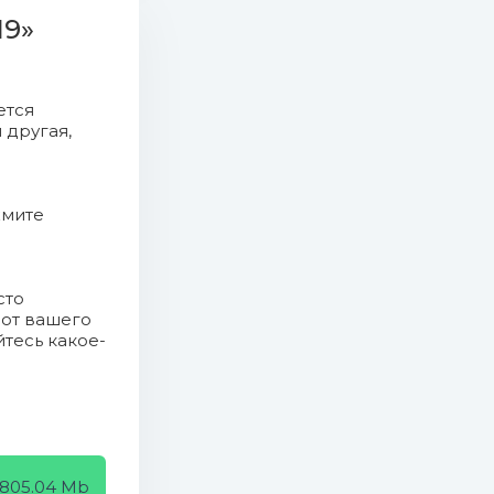
19»
).mp3 (8.56
ется
 другая,
жмите
сто
 от вашего
йтесь какое-
)
805.04 Mb