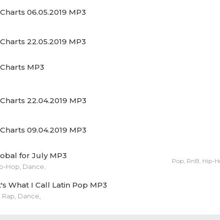
 Charts 06.05.2019 MP3
 Jam, Anuel AA, Mambo Kingz, Dj Luian, Darell - Verte Ir.mp
 Charts 22.05.2019 MP3
iciny - Ellos.mp3 (6.86 Mb)
 Charts MP3
Paul, J. Balvin - Contra La Pared.mp3 (8.75 Mb)
Towers, Yannc - La Playa.mp3 (8.1 Mb)
 Charts 22.04.2019 MP3
a, Lola Indigo - Me Quedo.mp3 (6.83 Mb)
 Charts 09.04.2019 MP3
a - HP.mp3 (7.22 Mb)
obal for July MP3
ía - Aute Cuture.mp3 (5.81 Mb)
Pop, RnB, Hip-H
ip-Hop, Dance,
 Eilish - bad guy.mp3 (7.58 Mb)
s What I Call Latin Pop MP3
, Rap, Dance,
tian Yatra, Daddy Yankee, Natti Natasha, Jona - Runaway.m