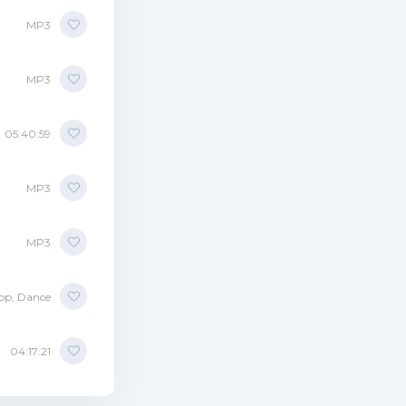
MP3
3 (10.38 Mb)
MP3
05:40:59
MP3
MP3
op, Dance
04:17:21
p3 (7.84 Mb)