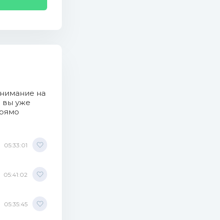
(11.11 Mb)
внимание на
о вы уже
прямо
05:33:01
05:41:02
05:35:45
).mp3 (13.95