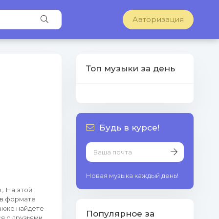
Авторизация
Топ музыки за день
Будь в курсе!
Новая музыка каждый день!
,. На этой
 в формате
также найдете
Популярное за
я с друзьями