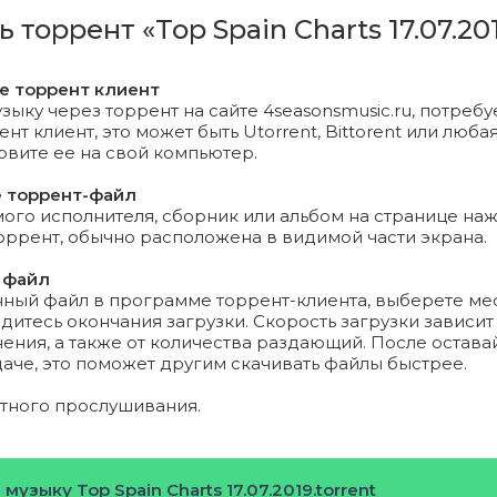
Cortez - No Me Conoce.mp3 (9.36 Mb)
ь торрент «Top Spain Charts 17.07.20
atricio, Cruz Cafune - Contando Lunares (feat. Cruz Cafuné
те торрент клиент
зыку через торрент на сайте 4seasonsmusic.ru, потребу
т клиент, это может быть Utorrent, Bittorent или любая
a, J. Balvin, El Guincho - Con Altura.mp3 (6.35 Mb)
новите ее на свой компьютер.
y Yankee, Snow - Con Calma.mp3 (7.55 Mb)
е торрент-файл
го исполнителя, сборник или альбом на странице на
, Justin Quiles, Nacho, Shelow Shaq - Cristina.mp3 (7.31 Mb)
торрент, обычно расположена в видимой части экрана.
 файл
lvin, Bad Bunny - LA CANCIÓN.mp3 (9.43 Mb)
нный файл в программе торрент-клиента, выберете ме
дитесь окончания загрузки. Скорость загрузки зависит
eeran, Justin Bieber - I Don't Care.mp3 (8.57 Mb)
ения, а также от количества раздающий. После остава
даче, это поможет другим скачивать файлы быстрее.
a - 11 PM.mp3 (6.89 Mb)
ятного прослушивания.
ood - Soldi (Италия на «Евровидении-2019»).mp3 (7.62 Mb
 Capó, Farruko - Calma (Remix).mp3 (9.27 Mb)
музыку Top Spain Charts 17.07.2019.torrent