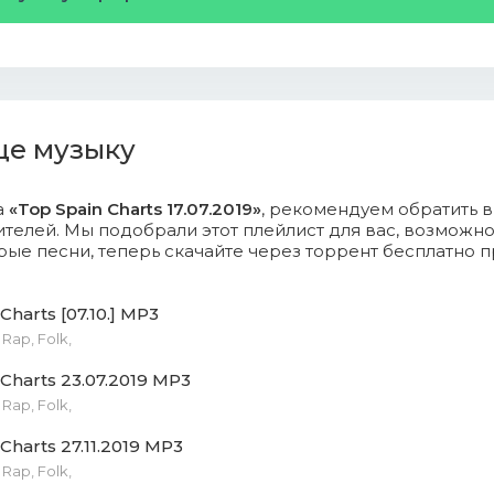
, Nicky Jam, Justin Quiles, Feid, Sech, Lenny - Cuaderno.mp3 
 - Te Soñé De Nuevo.mp3 (7.8 Mb)
 Londra - Tal Vez.mp3 (10.25 Mb)
ще музыку
lvin, Bad Bunny - MOJAITA.mp3 (7.33 Mb)
а
«Top Spain Charts 17.07.2019»
, рекомендуем обратить 
телей. Мы подобрали этот плейлист для вас, возможн
y Ocean - Swing.mp3 (6.09 Mb)
ые песни, теперь скачайте через торрент бесплатно 
 Jam, Ozuna - Te Robaré.mp3 (7.88 Mb)
Charts [07.10.] MP3
ake, J. Balvin, Tyga - Loco Contigo.mp3 (7.24 Mb)
Rap, Folk,
 Charts 23.07.2019 MP3
 - Baila Baila Baila.mp3 (6.22 Mb)
Rap, Folk,
, Anuel AA - Cambio.mp3 (14.31 Mb)
Charts 27.11.2019 MP3
Rap, Folk,
, Feid, Cazzu, Sech, Khea, Lenny Tavarez, Raf - Pa Mí (Remix