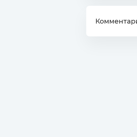
35. Natal
36. Maîtr
Комментари
37. Lalo E
Mb)
38. Caspe
39. Farru
40. Malum
(Remix).mp3 (11.8
41. Luis 
42. Don P
43. Morat