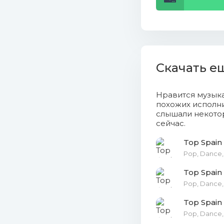
16. Dalex
17. Ozuna
18. Paulo
Скачать е
19. J. Ba
Нравится музык
похожих исполни
20. Dann
слышали некотор
сейчас.
21. Nicky
Top Spain 
22. DJ Sn
Pop, Dance, 
Top Spain
23. Ozuna
Pop, Dance, 
24. Ozuna
Top Spain 
Pop, Dance, 
25. Dalex