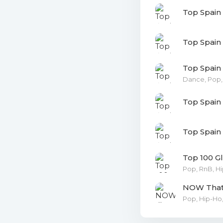
Mb)
Top Spain
26. Nicky
Top Spain
27. Ceky V
Top Spain
28. Sean 
Dance, Pop,
29. Myke 
Top Spain
30. Aitan
Top Spain
31. Malum
Top 100 Gl
32. Rosal
Pop, RnB, H
33. Billie
NOW That'
Pop, Hip-Ho
34. Sebas