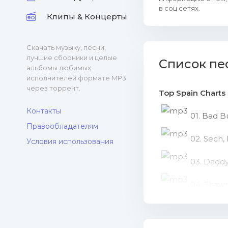
в соц сетях.
Клипы & Концерты
Скачать музыку, песни,
лучшие сборники и целые
Список пе
альбомы любимых
исполнителей формате MP3
через торрент.
Top Spain Charts
Контакты
01. Bad B
Правообладателям
02. Sech,
Условия использования
03. Daddy
04. Shawn
05. J. Ba