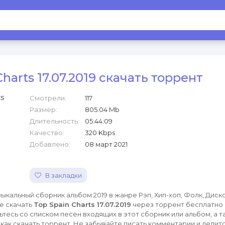
Charts 17.07.2019 скачать торрент
Смотрели:
117
Размер:
805.04 Mb
Длительность:
05:44:09
Качество:
320 Kbps
Добавлено:
08 март 2021
В закладки
ыкальный сборник альбом 2019 в жанре Рэп, Хип-хоп, Фолк, Диско
е скачать
Top Spain Charts 17.07.2019
через торрент бесплатно
тесь со списком песен входящих в этот сборник или альбом, а 
как скачать торрент. Не забывайте писать комментарии и делитс