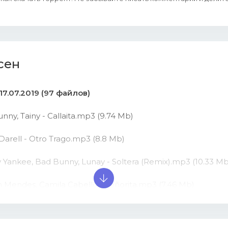
сен
 17.07.2019 (97 файлов)
unny, Tainy - Callaita.mp3 (9.74 Mb)
 Darell - Otro Trago.mp3 (8.8 Mb)
 Yankee, Bad Bunny, Lunay - Soltera (Remix).mp3 (10.33 Mb
 Mendes, Camila Cabello - Señorita.mp3 (7.46 Mb)
lvin, Bad Bunny - QUE PRETENDES.mp3 (8.66 Mb)