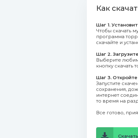
06. Jhay 
Как скачат
07. Don P
Mb)
Шаг 1. Установи
Чтобы скачать му
программа торрен
08. Rosalí
скачайте и уста
09. Dadd
Шаг 2. Загрузит
Выберите любимо
10. Maffio
кнопку скачать 
Шаг 3. Откройте
11. J. Ba
Запустите скаче
сохранения, дож
12. Ed Sh
интернет соедин
то время на раз
13. Malum
Все готово, при
14. Mahm
15. Pedro
Скачать 