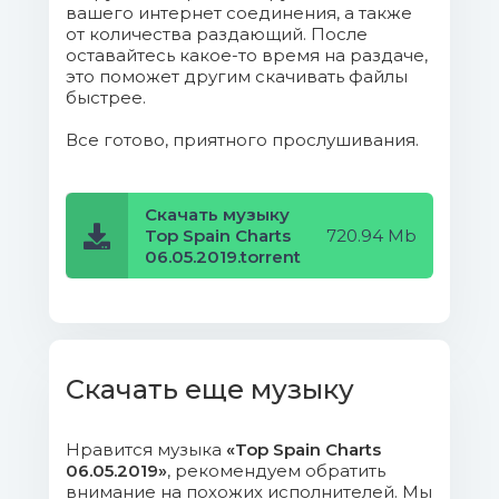
вашего интернет соединения, а также
10. Maluma - HP.mp3 (7.13 Mb)
от количества раздающий. После
оставайтесь какое-то время на раздаче,
11. Paulo Londra - Tal Vez.mp3
это поможет другим скачивать файлы
быстрее.
(10.19 Mb)
Все готово, приятного прослушивания.
12. Chris Jeday, Gaby Music, Lunay -
Soltera.mp3 (8.26 Mb)
Скачать музыку
13. Farruko, Myke Towers, Montana
Top Spain Charts
720.94 Mb
06.05.2019.torrent
the Producer - Si Se Da.mp3 (9.14 Mb)
14. Pedro Capó, Farruko - Calma
(Remix).mp3 (9.18 Mb)
Скачать еще музыку
15. Ozuna - Baila Baila Baila.mp3
(6.14 Mb)
Нравится музыка
«Top Spain Charts
16. Anuel AA, Karol G -
06.05.2019»
, рекомендуем обратить
Secreto.mp3 (9.97 Mb)
внимание на похожих исполнителей. Мы