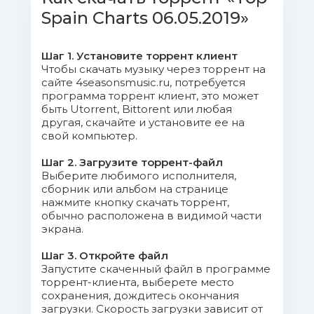
Spain Charts 06.05.2019»
Calma.mp3 (7.47 Mb)
05. Nicky Jam, Anuel AA, Darell,
Шаг 1. Установите торрент клиент
Brytiago, Mambo Kingz - Verte Ir.mp3 (10.3
Чтобы скачать музыку через торрент на
сайте 4seasonsmusic.ru, потребуется
Mb)
программа торрент клиент, это может
быть Utorrent, Bittorent или любая
06. Dalex, Feid, Cazzu, Sech, Khea,
другая, скачайте и установите ее на
Lenny Tavarez, Raf - Pa Mí (Remix).mp3
свой компьютер.
(13.87 Mb)
Шаг 2. Загрузите торрент-файл
Выберите любимого исполнителя,
07. Nicky Jam, Ozuna - Te
сборник или альбом на странице
Robaré.mp3 (7.8 Mb)
нажмите кнопку скачать торрент,
обычно расположена в видимой части
экрана.
08. Myke Towers, Yannc - La
Playa.mp3 (8.02 Mb)
Шаг 3. Откройте файл
Запустите скаченный файл в программе
09. Sean Paul, J. Balvin - Contra La
торрент-клиента, выберете место
сохранения, дождитесь окончания
Pared.mp3 (8.67 Mb)
загрузки. Скорость загрузки зависит от