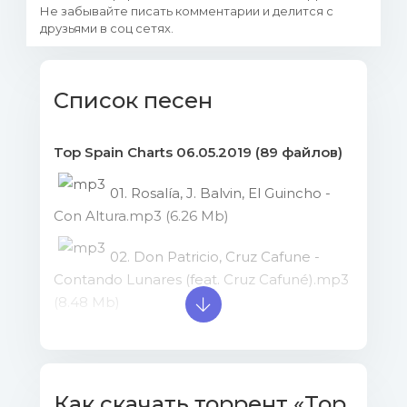
Не забывайте писать комментарии и делится с
друзьями в соц сетях.
Список песен
Top Spain Charts 06.05.2019 (89 файлов)
01. Rosalía, J. Balvin, El Guincho -
Con Altura.mp3 (6.26 Mb)
02. Don Patricio, Cruz Cafune -
Contando Lunares (feat. Cruz Cafuné).mp3
(8.48 Mb)
03. Don Patricio - Enchochado de
Ti.mp3 (8.24 Mb)
Как скачать торрент «Top
04. Daddy Yankee, Snow - Con