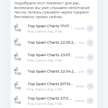
подобрали этот плейлист для вас,
возможно вы уже слышали некоторые
17. Lalo Ebratt, Sebastian Yatra, Yera,
песни, теперь скачайте через торрент
Trapical Minds - Déjate Querer.mp3 (7.83
бесплатно прямо сейчас.
Mb)
Top Spain Charts 17.07.2019 MP3
05:44:09
Pop, Dance, Rap, Folk,
18. Sebastian Yatra, Reik - Un
Año.mp3 (6.35 Mb)
Top Spain Charts 22.05.2019 MP3
MP3
19. Danny Ocean - Swing.mp3 (6.01
Top Spain Charts 23.07.2019 MP3
Mb)
05:41:02
Pop, Dance, Rap, Folk,
20. Bryant Myers, Miky Woodz,
Top Spain Charts 22.04.2019 MP3
Justin Quiles - Ganas Sobran.mp3 (9.17 Mb)
MP3
21. Paulo Londra - Adan y Eva.mp3
Top Spain Charts [07.10.] MP3
05:33:01
(9.96 Mb)
Pop, Dance, Rap, Folk,
Top Spain Charts 27.11.2019 MP3
22. Billie Eilish - bad guy.mp3 (7.5
05:35:45
Pop, Dance, Rap, Folk,
Mb)