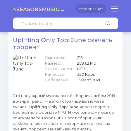
4SEASONSMUSIC.RU
Авторизация
Uplifting Only Top: June скачать
торрент
Смотрели:
213
Размер:
258.62 Mb
Длительность:
MP3
Качество:
320 Kbps
Добавлено:
15 март 2021
Это популярный музыкальный сборник альбом 2019
в жанре Транс, . На этой странице вы можете
скачать
Uplifting Only Top: June
через торрент
бесплатно в формате MP3. Ниже ознакомьтесь со
списком песен входящих в этот сборник или
альбом, а также найдете информацию о том, как
скачать торрент. Не забывайте писать