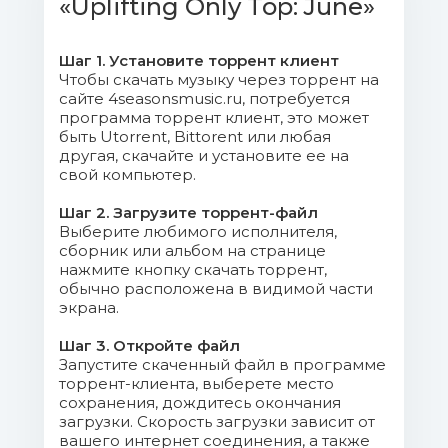
«Uplifting Only Top: June»
(George Crossfield Emotional Remix).mp3
(20.52 Mb)
Шаг 1. Установите торрент клиент
05. Kayan Code - 4th Kind (Original
Чтобы скачать музыку через торрент на
сайте 4seasonsmusic.ru, потребуется
Mix).mp3 (19.86 Mb)
программа торрент клиент, это может
быть Utorrent, Bittorent или любая
06. Alternate High - Far From
другая, скачайте и установите ее на
Nebula (Original Mix).mp3 (18.86 Mb)
свой компьютер.
Шаг 2. Загрузите торрент-файл
07. Paul Courbet - Kymmenen
Выберите любимого исполнителя,
(Original Mix).mp3 (17.27 Mb)
сборник или альбом на странице
нажмите кнопку скачать торрент,
08. Eryon Stocker - Chemical
обычно расположена в видимой части
экрана.
Reaction (Original Mix).mp3 (16.38 Mb)
Шаг 3. Откройте файл
09. Omniks x AKiRE x FAWZY - The
Запустите скаченный файл в программе
Beauty Of Our Lives (Drival Extended
торрент-клиента, выберете место
сохранения, дождитесь окончания
Remix).mp3 (13.12 Mb)
загрузки. Скорость загрузки зависит от
вашего интернет соединения, а также