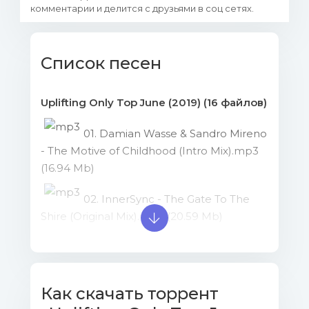
комментарии и делится с друзьями в соц сетях.
Список песен
Uplifting Only Top June (2019) (16 файлов)
01. Damian Wasse & Sandro Mireno
- The Motive of Childhood (Intro Mix).mp3
(16.94 Mb)
02. InnerSync - The Gate To The
Shire (Original Mix).mp3 (20.59 Mb)
03. Martin Libsen - Proxima
Centauri (Original Mix).mp3 (15.17 Mb)
Как скачать торрент
04. Sonny Stollenmaier - Hear Me!