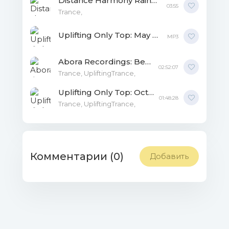
Distance Harmony Rainbowland MP3
03:55
Trance,
Uplifting Only Top: May MP3
MP3
Abora Recordings: Best Of 2019 [Mixed by Ori Uplift] MP3
02:52:07
Trance, UpliftingTrance,
Uplifting Only Top: October MP3
01:48:28
Trance, UpliftingTrance,
Комментарии (0)
Добавить