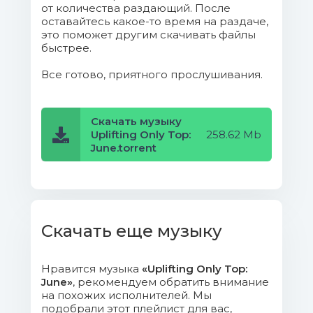
10. Dreamlife & Grande Piano - True
от количества раздающий. После
Love (Original Mix).mp3 (19.45 Mb)
оставайтесь какое-то время на раздаче,
это поможет другим скачивать файлы
быстрее.
11. Manuel Rocca - Levithia (Original
Mix).mp3 (16.21 Mb)
Все готово, приятного прослушивания.
12. Zenfire - Winter Lights (Original
Mix).mp3 (16.51 Mb)
Скачать музыку
Uplifting Only Top:
258.62 Mb
June.torrent
13. Gayax - Goodbye Dear Mom
(Original Mix).mp3 (16.9 Mb)
14. Starpicker - The Forgotten
Dream (Original Mix).mp3 (15.94 Mb)
Скачать еще музыку
15. Laucco & DreamLife - Victory
(BluEye Remix).mp3 (14.74 Mb)
Нравится музыка
«Uplifting Only Top:
June»
, рекомендуем обратить внимание
на похожих исполнителей. Мы
folder.jpg (155.69 Kb)
подобрали этот плейлист для вас,