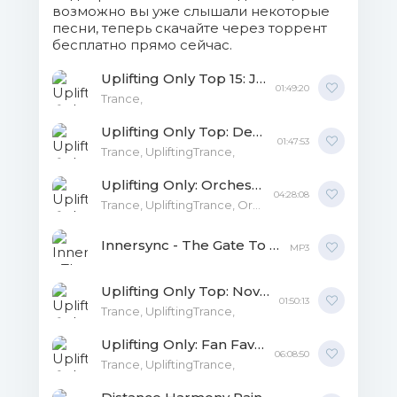
возможно вы уже слышали некоторые
песни, теперь скачайте через торрент
бесплатно прямо сейчас.
Uplifting Only Top 15: June 2019 MP3
01:49:20
Trance,
Uplifting Only Top: December MP3
01:47:53
Trance, UpliftingTrance,
Uplifting Only: Orchestral Trance Year Mix 2019 [Mixed by Ori Uplift] MP3
04:28:08
Trance, UpliftingTrance, Orchestral-Trance, Electronic, Dance,
Innersync - The Gate To The Shire MP3
MP3
Uplifting Only Top: November MP3
01:50:13
Trance, UpliftingTrance,
Uplifting Only: Fan Favorites 2018-2019 [Mixed by Ori Uplift] MP3
06:08:50
Trance, UpliftingTrance,