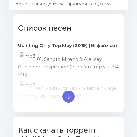
комментарии и делится с друзьями в соц сетях.
Список песен
Uplifting Only Top May (2019) (16 файлов)
01. Sandro Mireno & Aleksey
Gunichev - Inspiration (Intro Mix).mp3 (15.54
Mb)
02. Akku & ArDao - Guardian Angel
(Original Mix).mp3 (15.7 Mb)
03. Hays - Waiting (Original
Mix).mp3 (15.7 Mb)
Как скачать торрент
04. Jeïtam Oshéen & Rolfiek -