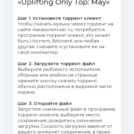
«Uplifting Only Top: May»
Whispering Wind (Original Mix).mp3 (15.64
Mb)
Шаг 1. Установите торрент клиент
05. InnerSync - Sparkle Eyes
Чтобы скачать музыку через торрент на
сайте 4seasonsmusic.ru, потребуется
(Original Mix).mp3 (16.63 Mb)
программа торрент клиент, это может
быть Utorrent, Bittorent или любая
06. Michael Milov feat. Claire Willis -
другая, скачайте и установите ее на
Anywhere With You (Tom Exo Extended
свой компьютер.
Remix).mp3 (13.51 Mb)
Шаг 2. Загрузите торрент-файл
Выберите любимого исполнителя,
07. Maratone - All I Need (Sam
сборник или альбом на странице
Laxton Extended Remix).mp3 (15.04 Mb)
нажмите кнопку скачать торрент,
обычно расположена в видимой части
экрана.
08. ULA - Remember Us
(Extended Mix).mp3 (17.29 Mb)
Шаг 3. Откройте файл
Запустите скаченный файл в программе
09. Ithur - Stephanie (Original
торрент-клиента, выберете место
сохранения, дождитесь окончания
Mix).mp3 (16.7 Mb)
загрузки. Скорость загрузки зависит от
вашего интернет соединения, а также