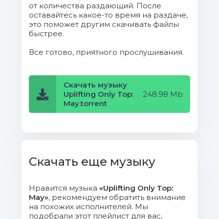
10. Danny Legatto - Universal
от количества раздающий. После
(Original Mix).mp3 (19.02 Mb)
оставайтесь какое-то время на раздаче,
это поможет другим скачивать файлы
быстрее.
11. Alexander Spark feat. Lucid Blue
- Nothing Like The Sun (Tom Exo Extended
Все готово, приятного прослушивания.
Remix).mp3 (12.91 Mb)
12. Marcprest - Deneb (Original
Скачать музыку
Mix).mp3 (17.92 Mb)
Uplifting Only Top:
248.98 Mb
May.torrent
13. Manuel Rocca - Resilience
(Original Mix).mp3 (17.08 Mb)
14. Stealth HD - Escalation (Original
Скачать еще музыку
Mix).mp3 (20.32 Mb)
15. SoundLift - Summer Moved On
Нравится музыка
«Uplifting Only Top:
(Original Mix).mp3 (19.9 Mb)
May»
, рекомендуем обратить внимание
на похожих исполнителей. Мы
подобрали этот плейлист для вас,
folder.jpg (81.73 Kb)