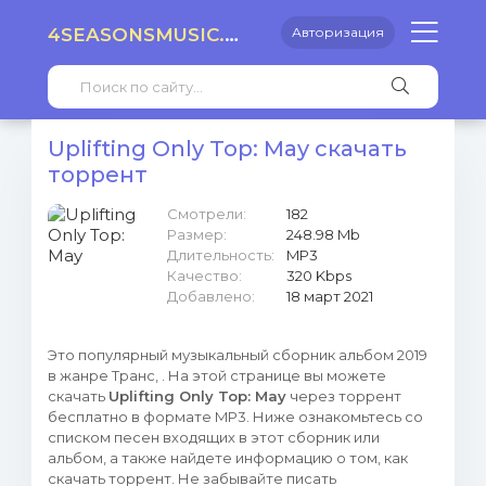
4SEASONSMUSIC.RU
Авторизация
Uplifting Only Top: May скачать
торрент
Смотрели:
182
Размер:
248.98 Mb
Длительность:
MP3
Качество:
320 Kbps
Добавлено:
18 март 2021
Это популярный музыкальный сборник альбом 2019
в жанре Транс, . На этой странице вы можете
скачать
Uplifting Only Top: May
через торрент
бесплатно в формате MP3. Ниже ознакомьтесь со
списком песен входящих в этот сборник или
альбом, а также найдете информацию о том, как
скачать торрент. Не забывайте писать