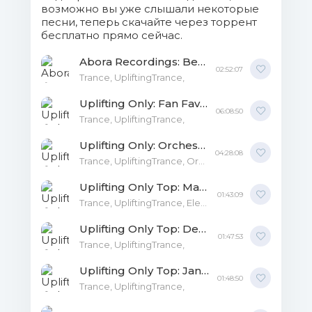
возможно вы уже слышали некоторые
песни, теперь скачайте через торрент
бесплатно прямо сейчас.
Abora Recordings: Best Of 2019 [Mixed by Ori Uplift] MP3
02:52:07
Trance, UpliftingTrance,
Uplifting Only: Fan Favorites 2018-2019 [Mixed by Ori Uplift] MP3
06:08:50
Trance, UpliftingTrance,
Uplifting Only: Orchestral Trance Year Mix 2019 [Mixed by Ori Uplift] MP3
04:28:08
Trance, UpliftingTrance, Orchestral-Trance, Electronic, Dance,
Uplifting Only Top: March 2020 MP3
01:43:09
Trance, UpliftingTrance, Electronic,
Uplifting Only Top: December MP3
01:47:53
Trance, UpliftingTrance,
Uplifting Only Top: January MP3
01:48:50
Trance, UpliftingTrance,