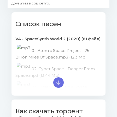
друзьями в соц сетях.
Список песен
VA - SpaceSynth World 2 (2020) (61 файл)
01. Atomic Space Project - 25
Billion Miles Of Space.mp3 (12.3 Mb)
02. Cyber Space - Danger From
Space.mp3 (13.44 Mb)
03. Didier Marouani & Space -
Voices Of Jupiter (By QSSMm and Qkj).mp3
(10.14 Mb)
Как скачать торрент
04. Future Synth - Source Of