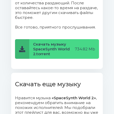
от количества раздающий. После
11. M.I.N.E - Things We've Done
оставайтесь какое-то время на раздаче,
(Synthpop Remix).mp3 (10.57 Mb)
это поможет другим скачивать файлы
быстрее.
12. Marco Mc Neil - Andromeda
Все готово, приятного прослушивания.
(AirLab7 vs. George Crossfield Remix).mp3
(17.45 Mb)
Скачать музыку
13. Max Laser - Space Journey (ZYX
SpaceSynth World
734.82 Mb
2.torrent
Extended Version).mp3 (14.67 Mb)
14. Midnight Cocktail - Cosmic
Layer.mp3 (14.98 Mb)
Скачать еще музыку
15. Mulperi - Through Space.mp3
(6.98 Mb)
Нравится музыка
«SpaceSynth World 2»
,
16. Neutron - 3rd Dimension.mp3
рекомендуем обратить внимание на
(8.41 Mb)
похожих исполнителей. Мы подобрали
этот плейлист для вас, возможно вы уже