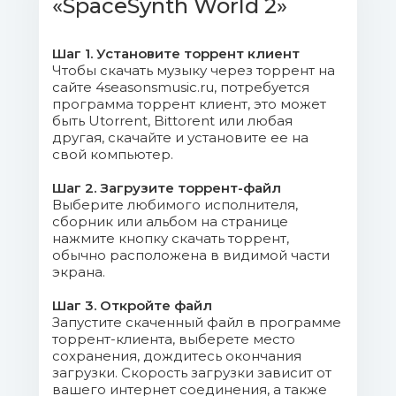
«SpaceSynth World 2»
Space.mp3 (12.51 Mb)
05. Galaxy Hunter - Spacesynth
Шаг 1. Установите торрент клиент
Kid.mp3 (9.92 Mb)
Чтобы скачать музыку через торрент на
сайте 4seasonsmusic.ru, потребуется
программа торрент клиент, это может
06. Galspace Project - Black
быть Utorrent, Bittorent или любая
Magic.mp3 (11.88 Mb)
другая, скачайте и установите ее на
свой компьютер.
07. Grobians - Alien Invasion.mp3
Шаг 2. Загрузите торрент-файл
(17.1 Mb)
Выберите любимого исполнителя,
сборник или альбом на странице
08. Invold - Andromeda (Original
нажмите кнопку скачать торрент,
Mix).mp3 (11.82 Mb)
обычно расположена в видимой части
экрана.
09. Juno Reactor - Alien.mp3 (18.62
Шаг 3. Откройте файл
Mb)
Запустите скаченный файл в программе
торрент-клиента, выберете место
10. Laser-Cowboys - Radioactivity
сохранения, дождитесь окончания
загрузки. Скорость загрузки зависит от
(Prawda Mix).mp3 (12.08 Mb)
вашего интернет соединения, а также