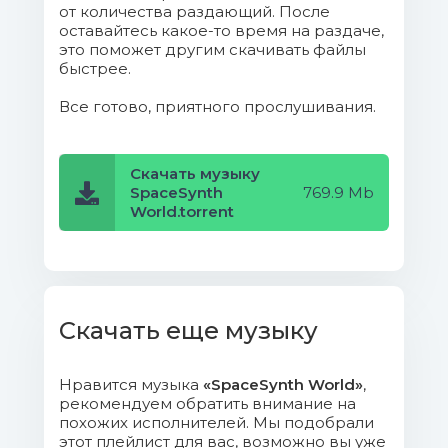
от количества раздающий. После
оставайтесь какое-то время на раздаче,
12. Digital Dragons - Factory Of
это поможет другим скачивать файлы
Dreams.mp3 (10.55 Mb)
быстрее.
Все готово, приятного прослушивания.
13. Ergrover - Viper.mp3 (15.74 Mb)
14. Extragalactic - Turn Of The
Скачать музыку
Century.mp3 (12.55 Mb)
SpaceSynth
769.9 Mb
World.torrent
15. Future Beat Alliance - Machines
Can Help.mp3 (15.08 Mb)
16. Galaxion - Embryo Zero.mp3
(11.7 Mb)
Скачать еще музыку
17. Galaxy Hunter - Spacesynth
Нравится музыка
«SpaceSynth World»
,
Kid.mp3 (9.78 Mb)
рекомендуем обратить внимание на
похожих исполнителей. Мы подобрали
18. Grobians - Alien Invasion.mp3
этот плейлист для вас, возможно вы уже