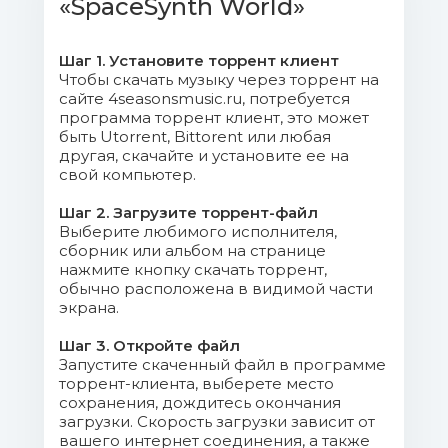
«SpaceSynth World»
05. Black Hole - End Of
Future.mp3 (12.6 Mb)
Шаг 1. Установите торрент клиент
Чтобы скачать музыку через торрент на
06. Cat's Disco Lab - Cyber
сайте 4seasonsmusic.ru, потребуется
программа торрент клиент, это может
Laboratorium.mp3 (16.01 Mb)
быть Utorrent, Bittorent или любая
другая, скачайте и установите ее на
07. Cosmotech - Echoes Of The
свой компьютер.
Future.mp3 (11.7 Mb)
Шаг 2. Загрузите торрент-файл
Выберите любимого исполнителя,
08. Cyber Space - Danger From
сборник или альбом на странице
Space.mp3 (13.3 Mb)
нажмите кнопку скачать торрент,
обычно расположена в видимой части
09. Cyberman - Space Village.mp3
экрана.
(10.38 Mb)
Шаг 3. Откройте файл
Запустите скаченный файл в программе
10. Cyreon - Starfall.mp3 (12.83 Mb)
торрент-клиента, выберете место
сохранения, дождитесь окончания
11. Dean Corporation - App Me
загрузки. Скорость загрузки зависит от
вашего интернет соединения, а также
(Italo Instrumental Mix).mp3 (13.05 Mb)