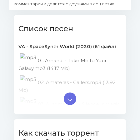
комментарии и делится с друзьями в соц сетях.
Список песен
VA - SpaceSynth World (2020) (61 файл)
01. Amandi - Take Me to Your
Galaxy.mp3 (14.17 Mb)
02. Amateras - Callers.mp3 (13.92
Mb)
03. Automat 428 - Silence Is Magic
(Instrumental Mix).mp3 (16.53 Mb)
04. Bellatrix - Distant Galaxy.mp3
Как скачать торрент
(14.42 Mb)