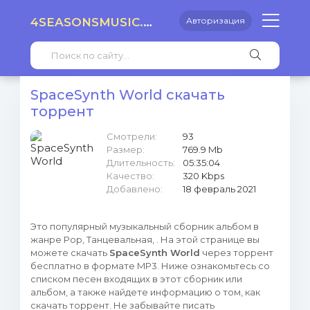
4SEASONSMUSIC.RU
Авторизация
SpaceSynth World скачать
торрент
Смотрели:
93
Размер:
769.9 Mb
Длительность:
05:35:04
Качество:
320 Kbps
Добавлено:
18 февраль 2021
Это популярный музыкальный сборник альбом в
жанре Pop, Танцевальная, . На этой странице вы
можете скачать
SpaceSynth World
через торрент
бесплатно в формате MP3. Ниже ознакомьтесь со
списком песен входящих в этот сборник или
альбом, а также найдете информацию о том, как
скачать торрент. Не забывайте писать